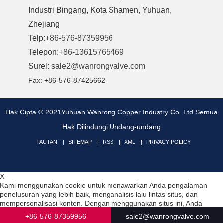
Industri Bingang, Kota Shamen, Yuhuan,
Zhejiang
Telp:
+86-576-87359956
Telepon:
+86-13615765469
Surel:
sale2@wanrongvalve.com
Fax: +86-576-87425662
Hak Cipta © 2021Yuhuan Wanrong Copper Industry Co. Ltd Semua
Hak Dilindungi Undang-undang
TAUTAN
SITEMAP
RSS
XML
PRIVACY POLICY
X
Kami menggunakan cookie untuk menawarkan Anda pengalaman
penelusuran yang lebih baik, menganalisis lalu lintas situs, dan
mempersonalisasi konten. Dengan menggunakan situs ini, Anda
menyetujui penggunaan cookie kami.
Kebijakan Privasi
+86-576-87359956
sale2@wanrongvalve.com
Menolak
Menerima